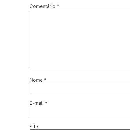
Comentário
*
Nome
*
E-mail
*
Site