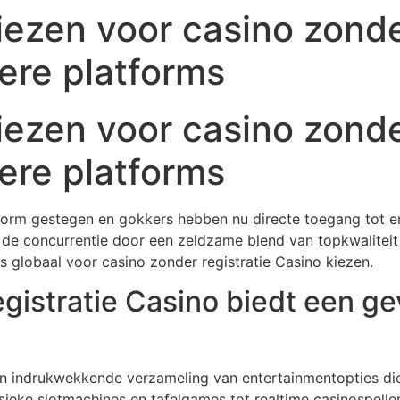
ezen voor casino zonder
ere platforms
ezen voor casino zonder
ere platforms
enorm gestegen en gokkers hebben nu directe toegang tot en
n de concurrentie door een zeldzame blend van topkwalitei
s globaal voor casino zonder registratie Casino kiezen.
egistratie Casino biedt een g
een indrukwekkende verzameling van entertainmentopties d
sieke slotmachines en tafelgames tot realtime casinospelle