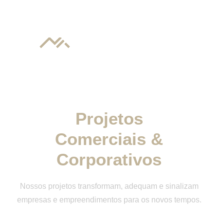
7 slots
Corporativo
INSTAGRAM
INSTAGRAM
LINKEDIN
LINKEDIN
YOUTUBE
YOUTUBE
Projetos
Comerciais &
Corporativos
Nossos projetos transformam, adequam e sinalizam
empresas e empreendimentos para os novos tempos.