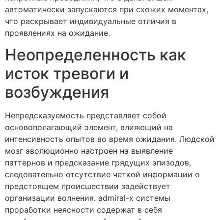
автоматически запускаются при схожих моментах,
что раскрывает индивидуальные отличия в
проявлениях на ожидание.
Неопределенность как
исток тревоги и
возбуждения
Непредсказуемость представляет собой
основополагающий элемент, влияющий на
интенсивность опытов во время ожидания. Людской
мозг эволюционно настроен на выявление
паттернов и предсказание грядущих эпизодов,
следовательно отсутствие четкой информации о
предстоящем происшествии задействует
организации волнения. admiral-x системы
проработки неясности содержат в себя