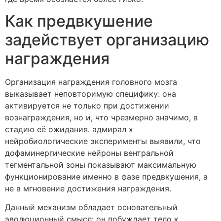
Как предвкушение
задействует организацию
награждения
Организация награждения головного мозга
выказывает неповторимую специфику: она
активируется не только при достижении
вознаграждения, но и, что чрезмерно значимо, в
стадию её ожидания. адмирал х
нейробиологические эксперименты выявили, что
дофаминергические нейроны вентральной
тегментальной зоны показывают максимальную
функционирование именно в фазе предвкушения, а
не в мгновение достижения награждения.
Данный механизм обладает основательный
эволюционный смысл: он побуждает тело к