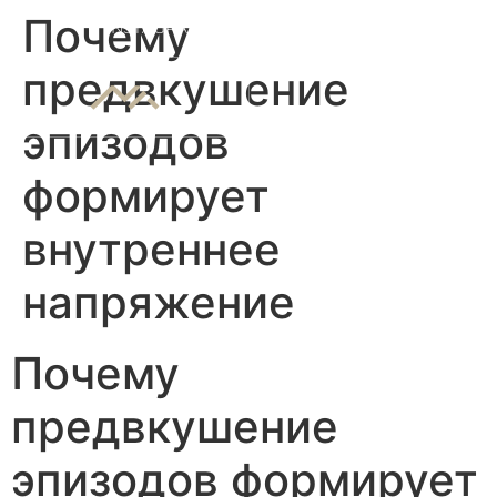
7 slots
Почему
INSTAGRAM
LINKEDIN
YOUTUBE
предвкушение
эпизодов
формирует
внутреннее
напряжение
Почему
предвкушение
эпизодов формирует