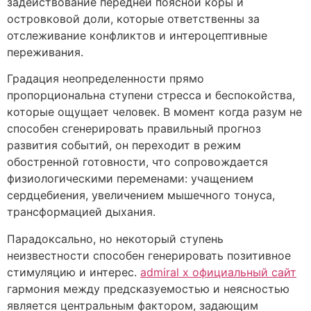
задействование передней поясной коры и
островковой доли, которые ответственны за
отслеживание конфликтов и интероцептивные
переживания.
Градация неопределенности прямо
пропорциональна ступени стресса и беспокойства,
которые ощущает человек. В момент когда разум не
способен сгенерировать правильный прогноз
развития событий, он переходит в режим
обостренной готовности, что сопровождается
физиологическими переменами: учащением
сердцебиения, увеличением мышечного тонуса,
трансформацией дыхания.
Парадоксально, но некоторый ступень
неизвестности способен генерировать позитивное
стимуляцию и интерес.
admiral x официальный сайт
гармония между предсказуемостью и неясностью
является центральным фактором, задающим