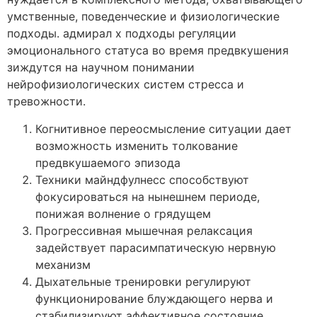
умственные, поведенческие и физиологические
подходы. адмирал х подходы регуляции
эмоционального статуса во время предвкушения
зиждутся на научном понимании
нейрофизиологических систем стресса и
тревожности.
Когнитивное переосмысление ситуации дает
возможность изменить толкование
предвкушаемого эпизода
Техники майндфулнесс способствуют
фокусироваться на нынешнем периоде,
понижая волнение о грядущем
Прогрессивная мышечная релаксация
задействует парасимпатическую нервную
механизм
Дыхательные тренировки регулируют
функционирование блуждающего нерва и
стабилизируют аффективное состояние