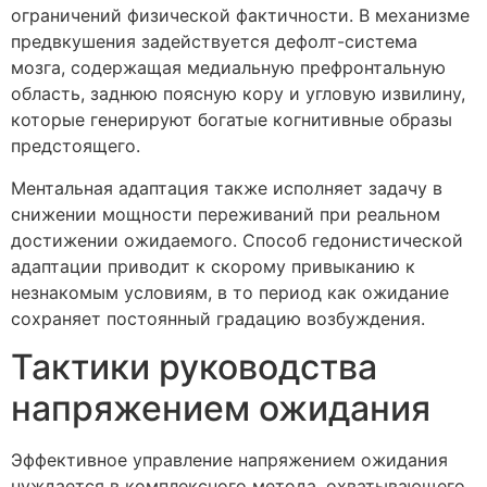
ограничений физической фактичности. В механизме
предвкушения задействуется дефолт-система
мозга, содержащая медиальную префронтальную
область, заднюю поясную кору и угловую извилину,
которые генерируют богатые когнитивные образы
предстоящего.
Ментальная адаптация также исполняет задачу в
снижении мощности переживаний при реальном
достижении ожидаемого. Способ гедонистической
адаптации приводит к скорому привыканию к
незнакомым условиям, в то период как ожидание
сохраняет постоянный градацию возбуждения.
Тактики руководства
напряжением ожидания
Эффективное управление напряжением ожидания
нуждается в комплексного метода, охватывающего