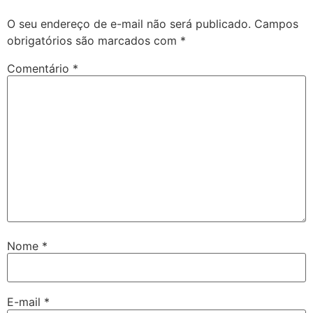
O seu endereço de e-mail não será publicado.
Campos
obrigatórios são marcados com
*
Comentário
*
Nome
*
E-mail
*