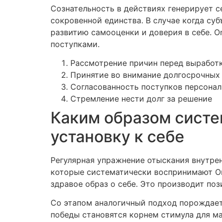
Сознательность в действиях генерирует 
сокровенной единства. В случае когда су
развитию самооценки и доверия в себе. O
поступками.
Рассмотрение причин перед выработ
Принятие во внимание долгосрочных
Согласованность поступков персона
Стремление нести долг за решение
Каким образом систе
установку к себе
Регулярная упражнение отыскания внутрен
которые систематически воспринимают Он
здравое образ о себе. Это производит по
Со этапом аналогичный подход порождает
победы становятся корнем стимула для ма