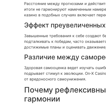
Расстояние между прогнозами и действит
итоги не гармонируют намеченным намере
казино в подобных случаях включает пер
Эффект преувеличенных
Завышенные требования к себе создают бе
подталкивать к победам, часто оказывает
достижимые планы и оценивать движение, 
Различие между саморе
Здоровая самооценка ведет изучать ошибк
подрывает стимул к эволюции. On-X Casi
от вредоносного самоунижения.
Почему рефлексивны
гармонии