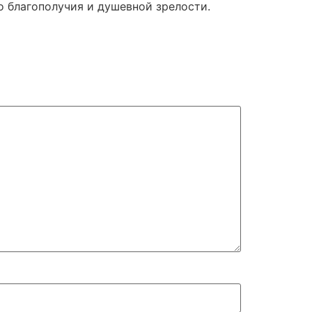
о благополучия и душевной зрелости.