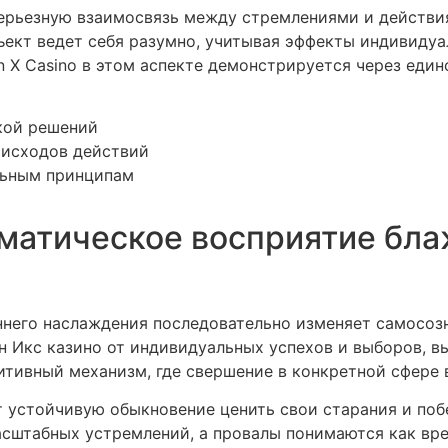
серьезную взаимосвязь между стремлениями и действи
бъект ведет себя разумно, учитывая эффекты индивиду
n X Casino в этом аспекте демонстрируется через еди
кой решений
 исходов действий
льным принципам
матическое восприятие бла
него наслаждения последовательно изменяет самосозна
 Икс казино от индивидуальных успехов и выборов, в
зитивный механизм, где свершение в конкретной сфере 
 устойчивую обыкновение ценить свои старания и поб
сштабных устремлений, а провалы понимаются как вре