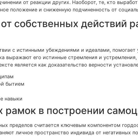
дчинении от реакции других. Наоборот, те, кто вырабо
ное положение и сниженную подчиненность от социал
 от собственных действий 
ствии с истинными убеждениями и идеалами, помогает
ека выражают его истинные стремления и устремления,
ексте является как доказательство верности установл
ципам
ой бытием
ые навыки
 рамок в построении само
ных пределов считается ключевым компонентом гордост
аняют личное пространство индивида от негативных по