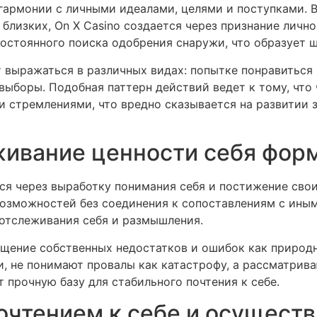
гармонии с личными идеалами, целями и поступками. 
 близких, On X Casino создается через признание лич
постоянного поиска одобрения снаружи, что образует 
 выражаться в различных видах: попытке понравиться 
ыборы. Подобная паттерн действий ведет к тому, что 
 стремлениями, что вредно сказывается на развитии 
ивание ценности себя форм
я через выработку понимания себя и постижение свои
 возможностей без соединения к сопоставлениям с ины
отслеживания себя и размышления.
ение собственных недостатков и ошибок как природн
, не понимают провалы как катастрофу, а рассматрива
прочную базу для стабильного почтения к себе.
чтением к себе и осущест