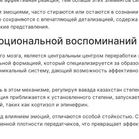
и эмоциями, часто стираются или остаются в сознании
ы сохраняются с впечатляющей детализацией, содержа
кие представления.
моциональной воспоминаний
го мозга, является центральным центром переработки
льной формацией, который специализируется за образ
 уникальный систему, дающий возможность аффективн
 в этом механизме, регулируя вавада казахстан степе
ция приближается к установленного степени, запускает
, таких как кортизол и эпинефрин.
д влиянием эмоций, отличаются особой стойкостью. 
ченной плотности передатчиков, что превращает аффе