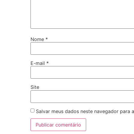
Nome
*
E-mail
*
Site
Salvar meus dados neste navegador para a