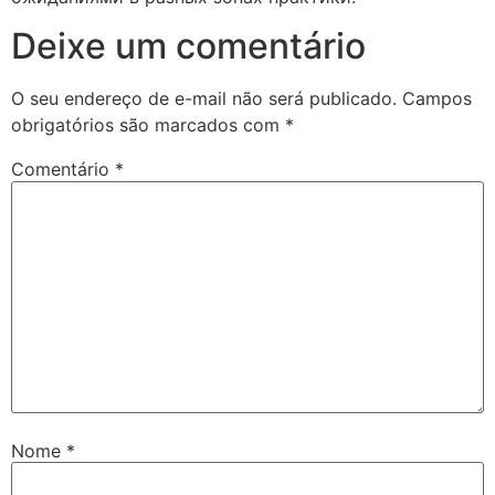
Deixe um comentário
O seu endereço de e-mail não será publicado.
Campos
obrigatórios são marcados com
*
Comentário
*
Nome
*