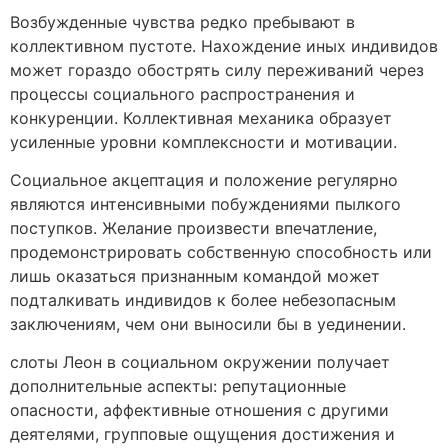
Возбужденные чувства редко пребывают в
коллективном пустоте. Нахождение иных индивидов
может гораздо обострять силу переживаний через
процессы социального распространения и
конкуренции. Коллективная механика образует
усиленные уровни комплексности и мотивации.
Социальное акцептация и положение регулярно
являются интенсивными побуждениями пылкого
поступков. Желание произвести впечатление,
продемонстрировать собственную способность или
лишь оказаться признанным командой может
подталкивать индивидов к более небезопасным
заключениям, чем они выносили бы в уединении.
слоты Леон в социальном окружении получает
дополнительные аспекты: репутационные
опасности, аффективные отношения с другими
деятелями, групповые ощущения достижения и