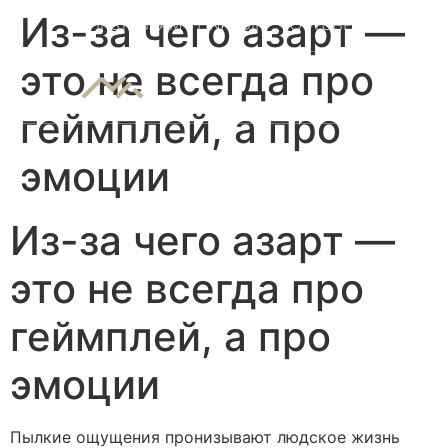
7 slots
Из-за чего азарт —
INSTAGRAM
LINKEDIN
YOUTUBE
это не всегда про
геймплей, а про
эмоции
Из-за чего азарт —
это не всегда про
геймплей, а про
эмоции
Пылкие ощущения пронизывают людское жизнь