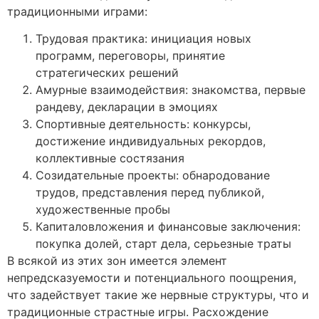
традиционными играми:
Трудовая практика: инициация новых
программ, переговоры, принятие
стратегических решений
Амурные взаимодействия: знакомства, первые
рандеву, декларации в эмоциях
Спортивные деятельность: конкурсы,
достижение индивидуальных рекордов,
коллективные состязания
Созидательные проекты: обнародование
трудов, представления перед публикой,
художественные пробы
Капиталовложения и финансовые заключения:
покупка долей, старт дела, серьезные траты
В всякой из этих зон имеется элемент
непредсказуемости и потенциального поощрения,
что задействует такие же нервные структуры, что и
традиционные страстные игры. Расхождение