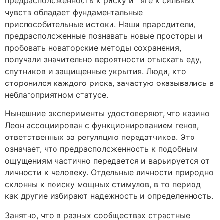
предрасположенность к риску и тяге к сильных
чувств обладает фундаментальные
приспособительные истоки. Наши прародители,
предрасположенные познавать новые просторы и
пробовать новаторские методы сохранения,
получали значительно вероятности отыскать еду,
спутников и защищенные укрытия. Люди, кто
сторонился каждого риска, зачастую оказывались в
неблагоприятном статусе.
Нынешние эксперименты удостоверяют, что казино
Леон ассоциирован с функционированием генов,
ответственных за регуляцию передатчиков. Это
означает, что предрасположенность к подобным
ощущениям частично передается и варьируется от
личности к человеку. Отдельные личности природно
склонны к поиску мощных стимулов, в то период
как другие избирают надежность и определенность.
Занятно, что в разных сообществах страстные