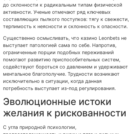
до склонности к радикальным типам физической
активности. Ученые отмечают ряд ключевых
составляющих пылкого поступков: тягу к свежести,
терпимость к неясности и склонность к опасности.
Существенно осмысливать, что казино Leonbets не
выступает патологией сама по себе. Напротив,
ограниченные порции подобных переживаний
помогают развитию приспособительных систем,
содействуют бороться со давлением и удерживают
ментальное благополучие. Трудности возникают
исключительно в ситуации, когда данная
потребность выступает из-под регулирования.
Эволюционные истоки
желания к рискованности
С угла природной психологии,