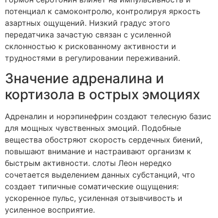
потенциал к самоконтролю, контролируя яркость
азартных ощущений. Низкий градус этого
передатчика зачастую связан с усиленной
склонностью к рискованному активности и
трудностями в регулировании переживаний.
Значение адреналина и
кортизола в острых эмоциях
Адреналин и норэпинефрин создают телесную базис
для мощных чувственных эмоций. Подобные
вещества обостряют скорость сердечных биений,
повышают внимание и настраивают организм к
быстрым активности. слоты Леон нередко
сочетается выделением данных субстанций, что
создает типичные соматические ощущения:
ускоренное пульс, усиленная отзывчивость и
усиленное восприятие.