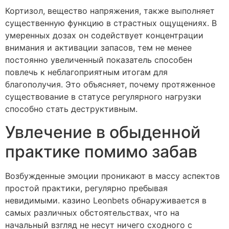
Кортизол, вещество напряжения, также выполняет
существенную функцию в страстных ощущениях. В
умеренных дозах он содействует концентрации
внимания и активации запасов, тем не менее
постоянно увеличенный показатель способен
повлечь к неблагоприятным итогам для
благополучия. Это объясняет, почему протяженное
существование в статусе регулярного нагрузки
способно стать деструктивным.
Увлечение в обыденной
практике помимо забав
Возбужденные эмоции проникают в массу аспектов
простой практики, регулярно пребывая
невидимыми. казино Leonbets обнаруживается в
самых различных обстоятельствах, что на
начальный взгляд не несут ничего сходного с