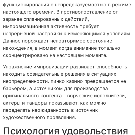
функционирования с непредсказуемостью в режиме
настоящего времени. В противопоставление от
заранее спланированных действий,
импровизационная активность требует
непрерывной настройки к изменяющимся условиям.
Данное порождает неповторимое состояние
нахождения, в момент когда внимание тотально
сконцентрировано на настоящем моменте.
Упражнение импровизации развивает способность
находить созидательные решения в ситуациях
неопределенности. пинко казино превращается не
барьером, а источником для производства
оригинального контента. Творческие исполнители,
актеры и танцоры показывают, как можно
переделать неожиданность в источник
художественного проявления.
Психология удовольствия