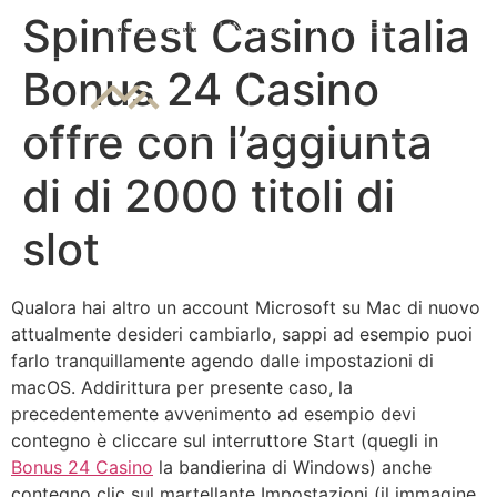
7 slots
Spinfest Casino Italia
INSTAGRAM
LINKEDIN
YOUTUBE
Bonus 24 Casino
offre con l’aggiunta
di di 2000 titoli di
slot
Qualora hai altro un account Microsoft su Mac di nuovo
attualmente desideri cambiarlo, sappi ad esempio puoi
farlo tranquillamente agendo dalle impostazioni di
macOS.
Addirittura per presente caso, la
precedentemente avvenimento ad esempio devi
contegno è cliccare sul interruttore Start (quegli in
Bonus 24 Casino
la bandierina di Windows) anche
contegno clic sul martellante Impostazioni (il immagine