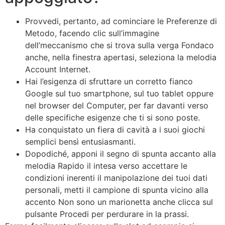
Provvedi, pertanto, ad cominciare le Preferenze di
Metodo, facendo clic sull’immagine
dell’meccanismo che si trova sulla verga Fondaco
anche, nella finestra apertasi, seleziona la melodia
Account Internet.
Hai l’esigenza di sfruttare un corretto fianco
Google sul tuo smartphone, sul tuo tablet oppure
nel browser del Computer, per far davanti verso
delle specifiche esigenze che ti si sono poste.
Ha conquistato un fiera di cavità a i suoi giochi
semplici bensì entusiasmanti.
Dopodiché, apponi il segno di spunta accanto alla
melodia Rapido il intesa verso accettare le
condizioni inerenti il manipolazione dei tuoi dati
personali, metti il campione di spunta vicino alla
accento Non sono un marionetta anche clicca sul
pulsante Procedi per perdurare in la prassi.