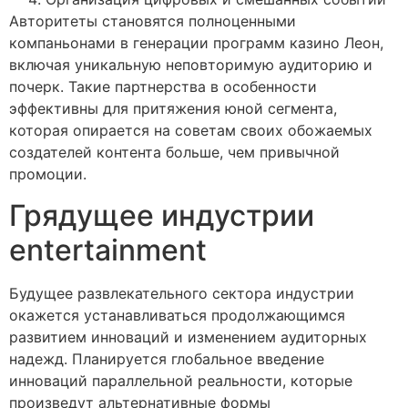
Авторитеты становятся полноценными
компаньонами в генерации программ казино Леон,
включая уникальную неповторимую аудиторию и
почерк. Такие партнерства в особенности
эффективны для притяжения юной сегмента,
которая опирается на советам своих обожаемых
создателей контента больше, чем привычной
промоции.
Грядущее индустрии
entertainment
Будущее развлекательного сектора индустрии
окажется устанавливаться продолжающимся
развитием инноваций и изменением аудиторных
надежд. Планируется глобальное введение
инноваций параллельной реальности, которые
произведут альтернативные формы