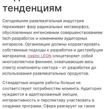
тенденциям
Сегодняшняя развлекательная индустрия
переживает фазу радикальных метаморфоз,
обусловленных интенсивным совершенствованием
tech-разработок и изменением аудиторных
интересов. Организации должны корректировать
собственные подходы к разработке и дистрибуции
материалов.
casino LEON
олицетворяет собой
многоаспектное феномен, охватывающее весь
спектр компоненты сектора – от разработки до
использования развлекательных продуктов.
Стандартные модели работы больше не
соответствуют потребностям момента. Аудитория
нуждаются в адаптированный эмоции,
интерактивность и перспективу участвовать в
создании программ. Сфера реагирует на такие