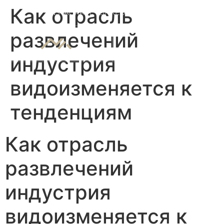
7 slots
Как отрасль
INSTAGRAM
LINKEDIN
YOUTUBE
развлечений
индустрия
видоизменяется к
тенденциям
Как отрасль
развлечений
индустрия
видоизменяется к