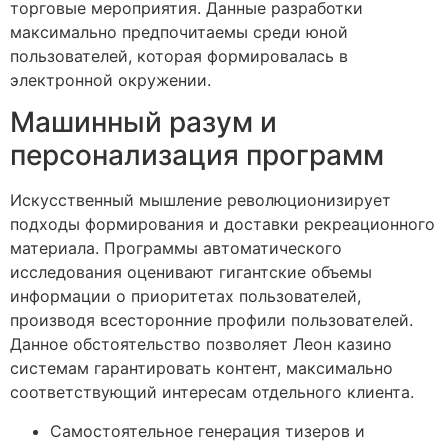
торговые мероприятия. Данные разработки
максимально предпочитаемы среди юной
пользователей, которая формировалась в
электронной окружении.
Машинный разум и
персонализация программ
Искусственный мышление революционизирует
подходы формирования и доставки рекреационного
материала. Программы автоматического
исследования оценивают гигантские объемы
информации о приоритетах пользователей,
производя всесторонние профили пользователей.
Данное обстоятельство позволяет Леон казино
системам гарантировать контент, максимально
соответствующий интересам отдельного клиента.
Самостоятельное генерация тизеров и