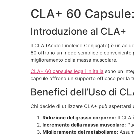
7 slots
CLA+ 60 Capsule: 
Introduzione al CLA+
Il CLA (Acido Linoleico Conjugato) è un acid
60 offrono un modo semplice e conveniente per
miglioramento della massa muscolare.
CLA+ 60 capsules legali in italia
sono un integ
capsule offrono un supporto efficace per la tu
Benefici dell’Uso di C
Chi decide di utilizzare CLA+ può aspettarsi d
Riduzione del grasso corporeo:
Il CLA è
Incremento della massa muscolare:
Può
Miglioramento del metabolismo:
Assume