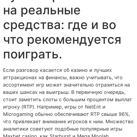
на реальные
средства: где и во
что рекомендуется
поиграть.
Если разговор касается об казино и лучших
аттракционах на финансы, важно учитывать, что
ассортимент игр может значительно отразиться на
ваших шансах на выигрыш. В первичную очередь,
стоит заметить слоты с большим процентом выплат
игроку (RTP). Например, игры от NetEnt и
Microgaming обычно обеспечивают RTP свыше 96%,
что привлекает внимание игроков к ним. Множество
аналитики советуют подобные популярные игры
Maxbet casino, как Starburst и Mega Moolah,