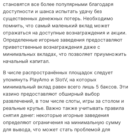
становятся все более популярными благодаря
доступности и шанса испытать удачу без
существенных денежных потерь. Необходимо
помнить, что самый маленький вклад может
отражаться на доступные вознаграждения и акции.
Определенные игорные заведения предоставляют
приветственные вознаграждения даже с
минимальных вкладах, что позволяет приумножить
начальный капитал.
В числе распространённых площадок следует
упомянуть PlayAmo и SlotV, на которых
минимальный вклад равен всего лишь 5 баксов. Эти
казино предоставляют обширный выбор
развлечений, в том числе слоты, игры за столом и
реальные крупье. Важно также учитывать правила
снятия денег: некоторые игорные заведения
определяют ограничения на минимальную сумму
для вывода, что может стать проблемой для