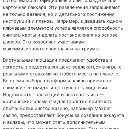
покер, Максбет официальный сайт блэкджек или
карточная баккара. Эти развлечения запрашивают
не только везения, но и детального постижения
инструкций и планов. Например, в двадцать одном
ключевым элементом успеха является способность
считать карты и делать постановления на основе
шансов. Это позволяет участникам
максимизировать свои шансы на триумф.
Виртуальные площадки предлагают удобства и
легкость, предоставляя шанс вовлекаться в игры с
реальными ставками из любого места на планете.
Во время выбора платформы важно принять во
внимание ее имидж и доступность лицензии.
Надежность транзакций и честность игр —
критические элементы для гарантии приятного
опыта. Большинство казино, например Maxbet
casino, предоставляют бонусы за создание аккаунта
и вклады, что может стать дополнительным
стимулом для начинающих игроков. Тем не менее