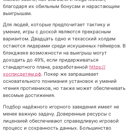
благодаря их обильным бонусам и нарастающим
выигрышам.
Для людей, которые предпочитает тактику и
умение, игры с доской являются прекрасным
вариантом. Двадцать одно и техасский холдем
остаются лидерами среди искушенных геймеров. В
блэкджеке возможности на выигрыш могут
доходить до 49%, если придерживаться
стандартного плана, разработанной
https://
хосписдетям.рф
. Покер же запрашивает
основательного понимания установок и умений
чтения противников, но также может обеспечивать
весомые достижения.
Подбор надёжного игорного заведения имеет не
менее важную задачу. Доверенные ресурсы с
лицензией обеспечивают справедливую игровой
процесс и сохранность данных. Большинство