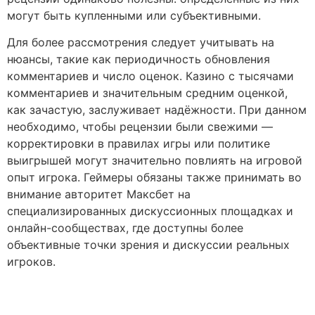
могут быть купленными или субъективными.
Для более рассмотрения следует учитывать на
нюансы, такие как периодичность обновления
комментариев и число оценок. Казино с тысячами
комментариев и значительным средним оценкой,
как зачастую, заслуживает надёжности. При данном
необходимо, чтобы рецензии были свежими —
корректировки в правилах игры или политике
выигрышей могут значительно повлиять на игровой
опыт игрока. Геймеры обязаны также принимать во
внимание авторитет Максбет на
специализированных дискуссионных площадках и
онлайн-сообществах, где доступны более
объективные точки зрения и дискуссии реальных
игроков.
7 slots