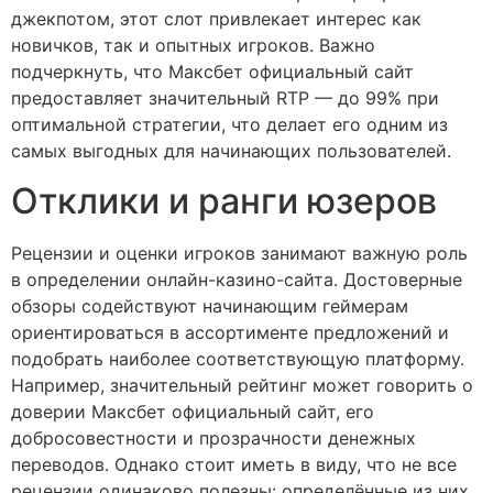
джекпотом, этот слот привлекает интерес как
новичков, так и опытных игроков. Важно
подчеркнуть, что Максбет официальный сайт
предоставляет значительный RTP — до 99% при
оптимальной стратегии, что делает его одним из
самых выгодных для начинающих пользователей.
Отклики и ранги юзеров
Рецензии и оценки игроков занимают важную роль
в определении онлайн-казино-сайта. Достоверные
обзоры содействуют начинающим геймерам
ориентироваться в ассортименте предложений и
подобрать наиболее соответствующую платформу.
Например, значительный рейтинг может говорить о
доверии Максбет официальный сайт, его
добросовестности и прозрачности денежных
переводов. Однако стоит иметь в виду, что не все
рецензии одинаково полезны: определённые из них