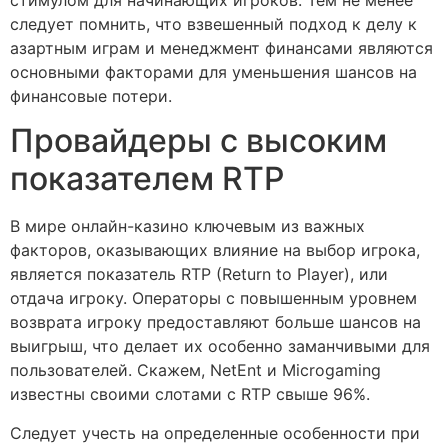
следует помнить, что взвешенный подход к делу к
азартным играм и менеджмент финансами являются
основными факторами для уменьшения шансов на
финансовые потери.
Провайдеры с высоким
показателем RTP
В мире онлайн-казино ключевым из важных
факторов, оказывающих влияние на выбор игрока,
является показатель RTP (Return to Player), или
отдача игроку. Операторы с повышенным уровнем
возврата игроку предоставляют больше шансов на
выигрыш, что делает их особенно заманчивыми для
пользователей. Скажем, NetEnt и Microgaming
известны своими слотами с RTP свыше 96%.
Следует учесть на определенные особенности при