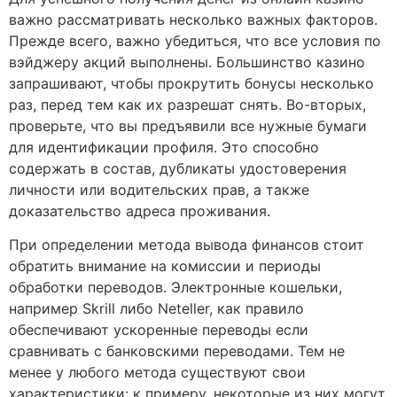
важно рассматривать несколько важных факторов.
Прежде всего, важно убедиться, что все условия по
вэйджеру акций выполнены. Большинство казино
запрашивают, чтобы прокрутить бонусы несколько
раз, перед тем как их разрешат снять. Во-вторых,
проверьте, что вы предъявили все нужные бумаги
для идентификации профиля. Это способно
содержать в состав, дубликаты удостоверения
личности или водительских прав, а также
доказательство адреса проживания.
При определении метода вывода финансов стоит
обратить внимание на комиссии и периоды
обработки переводов. Электронные кошельки,
например Skrill либо Neteller, как правило
обеспечивают ускоренные переводы если
сравнивать с банковскими переводами. Тем не
менее у любого метода существуют свои
характеристики: к примеру, некоторые из них могут