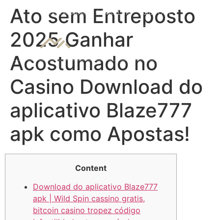
7 slots
Ato sem Entreposto
INSTAGRAM
LINKEDIN
YOUTUBE
2025 Ganhar
Acostumado no
Casino Download do
aplicativo Blaze777
apk como Apostas!
Content
Download do aplicativo Blaze777
apk | Wild Spin cassino gratis,
bitcoin casino tropez código