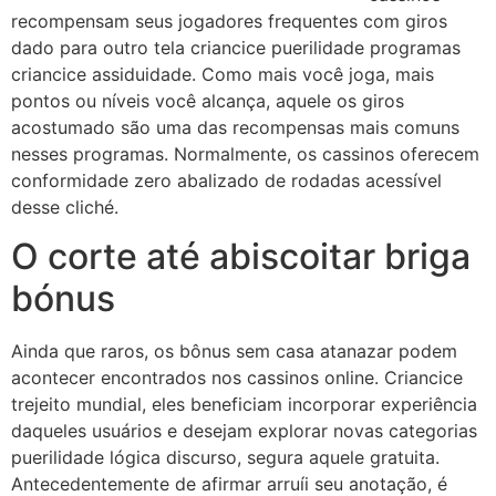
recompensam seus jogadores frequentes com giros
dado para outro tela criancice puerilidade programas
criancice assiduidade. Como mais você joga, mais
pontos ou níveis você alcança, aquele os giros
acostumado são uma das recompensas mais comuns
nesses programas. Normalmente, os cassinos oferecem
conformidade zero abalizado de rodadas acessível
desse cliché.
O corte até abiscoitar briga
bónus
Ainda que raros, os bônus sem casa atanazar podem
acontecer encontrados nos cassinos online. Criancice
trejeito mundial, eles beneficiam incorporar experiência
daqueles usuários e desejam explorar novas categorias
puerilidade lógica discurso, segura aquele gratuita.
Antecedentemente de afirmar arruíi seu anotação, é