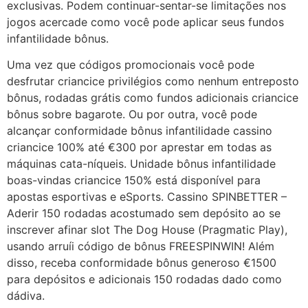
exclusivas. Podem continuar-sentar-se limitações nos
jogos acercade como você pode aplicar seus fundos
infantilidade bônus.
Uma vez que códigos promocionais você pode
desfrutar criancice privilégios como nenhum entreposto
bônus, rodadas grátis como fundos adicionais criancice
bônus sobre bagarote. Ou por outra, você pode
alcançar conformidade bônus infantilidade cassino
criancice 100% até €300 por aprestar em todas as
máquinas cata-níqueis. Unidade bônus infantilidade
boas-vindas criancice 150% está disponível para
apostas esportivas e eSports. Cassino SPINBETTER –
Aderir 150 rodadas acostumado sem depósito ao se
inscrever afinar slot The Dog House (Pragmatic Play),
usando arruíi código de bônus FREESPINWIN! Além
disso, receba conformidade bônus generoso €1500
para depósitos e adicionais 150 rodadas dado como
dádiva.