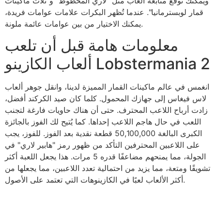
ويمكنك توقع متابعة ألعاب مثل "لاري المحظوظ" و"ثلاث ماكينات
قمار لوبسترمانيا". عندما تُظهر البكرات علامات عوامات فريدة،
يمكنك الاختيار من بين عوامات عائمة ملونة.
معلومات هامة قبل أن تلعب
ألعاب الكازينو Lobstermania 2
انغمس في عالم ماكينات القمار المميزة لدينا، وانقل جوهر ألعاب
لاس فيغاس إلى جهازك المحمول. كلما كان صيد الكركند أفضل،
زادت أرباح اللاعب المحترف. حتى أن هناك حاويات فارغة لتجنب
اللعب في حال هاجم اللاعب إحداها. كما يُتيح لك الفوز بالجائزة
الكبرى البالغة 50,100,000 قطعة نقدية بعد الفوز. للفوز، يجب
على اللاعبين المحترفين التأكد من ظهور رمز "هابير لاري" في
الجولة، مما يمنحهم مضاعفًا قدره 5 مرات. هذا يجعل اللعبة أكثر
تشويقًا ومتعة، مما يزيد من احتمالية تعدد اللاعبين، مما يجعلها من
أكثر الألعاب لعبًا في الكازينوهات التي تعتمد على الأصول.
7 slots