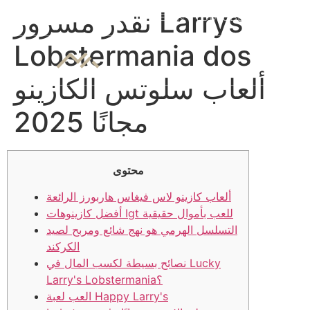
7 slots
نقدر مسرور Larrys
INSTAGRAM
LINKEDIN
YOUTUBE
Lobstermania dos
ألعاب سلوتس الكازينو
مجانًا 2025
محتوى
ألعاب كازينو لاس فيغاس هاربورز الرائعة
أفضل كازينوهات Igt للعب بأموال حقيقية
التسلسل الهرمي هو نهج شائع ومربح لصيد
الكركند
نصائح بسيطة لكسب المال في Lucky
Larry's Lobstermania؟
العب لعبة Happy Larry's