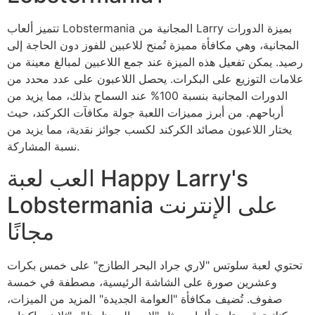
تتميز ألعاب Lobstermania المجانية من Larry بميزة الدورات
المجانية، وهي مكافأة مميزة تُمنح للاعبين للفوز دون الحاجة إلى
رصيد. يمكن تفعيل هذه الميزة عند جمع اللاعبين لمبالغ معينة من
علامات التوزيع على البكرات. يحصل اللاعبون على عدد محدد من
الدورات المجانية بنسبة 100% عند السماح بذلك، مما يزيد من
أرباحهم. من أبرز مميزات اللعبة جولة مكافآت الكركند، حيث
يختار اللاعبون مصائد الكركند لكسب جوائز نقدية، مما يزيد من
نسبة المشاركة.
العب لعبة Happy Larry's
Lobstermania على الإنترنت
مجانًا
تحتوي لعبة سلوتس "لاري جراد البحر الطازج" على خمس بكرات
وعشرين صورة على الشاشة الرئيسية، مصطفة في خمسة
صفوف. تُضيف مكافأة "العوامة الجديدة" المزيد من الميزات،