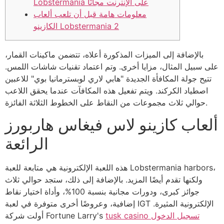
Lobstermania على الإنترنت مجانًا
معلومات هامة قبل أن تلعب ألعاب
الكازينو Lobstermania 2
بالإضافة إلى الميزات المذكورة أعلاه، تتضمن ماكينات القمار،
على سبيل المثال، مزايا أخرى. وتم اعتماد تقنيات شاشات اللمس.
تتيح جولة المكافأة الجديدة "هابي لاري لوبسترمانيا بوي" للاعبين
اصطياد الكركند. ويتم تفعيل هذه المكافآت عندما يحقق اللاعب
حوالي ثلاث مجموعات من النقاط على الخطوط الثلاثة الفائزة.
ألعاب كازينو لاس فيغاس هاربورز
الرائعة
هذه اللعبة الإلكترونية هي متابعة للعبة Lobstermania harbors،
ولكنها تقدم أيضًا المزيد.
بالإضافة إلى ذلك، ستجد حوالي ثلاث
جوائز كبرى، ودورات مجانية بنسبة 100%، وأداة اختيار نقاط
إضافية، وعروضًا أخرى متوفرة في لعبة IGT الإلكترونية المثيرة.
tusk casino تسجيل الدخول
أولت شركة Fortune Larry's