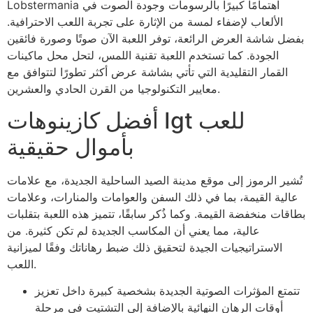
Lobstermania اهتمامًا كبيرًا بالرسومات وجودة الصوت في
الألعاب لإضفاء لمسة من الإثارة على تجربة اللعب الاحترافية.
بفضل شاشة العرض الرائعة، توفر اللعبة الآن صوتًا وصورة فائقين
الجودة. كما تستخدم اللعبة تقنية اللمس، لتحل محل ماكينات
القمار التقليدية التي تأتي بشاشة عرض أكثر تطورًا لتتوافق مع
معايير التكنولوجيا من القرن الحادي والعشرين.
أفضل كازينوهات Igt للعب
بأموال حقيقية
تُشير الرموز إلى موقع مدينة الصيد الساحلية الجديدة، مع علامات
عالية القيمة، بما في ذلك السفن والعوامات والمنارات، وعلامات
بطاقات منخفضة القيمة. وكما ذُكر سابقًا، تتميز هذه اللعبة بتقلبات
عالية، مما يعني أن المكاسب الجديدة لم تكن كثيرة. من
الاستراتيجيات الجيدة لتحقيق ذلك ضبط رهاناتك وفقًا لميزانية
اللعب.
تتمتع المؤثرات الصوتية الجديدة بشخصية كبيرة داخل تعزيز
أوقات الرهان النهائية بالإضافة إلى التشتيت في مرحلة